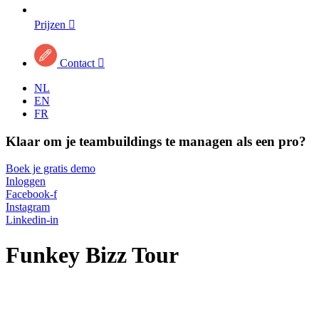
Prijzen

Contact

NL
EN
FR
Klaar om je teambuildings te managen als een pro?
Boek je gratis demo
Inloggen
Facebook-f
Instagram
Linkedin-in
Funkey Bizz Tour